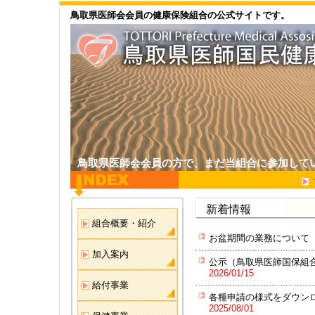
鳥取県医師会会員の健康保険組合の公式サイトです。
鳥取県医師会会員の方で、まだ当組合に参加して
新着情報
組合概要・紹介
お盆期間の業務について
加入案内
公示（鳥取県医師国保組
2026/01/15
給付事業
各種申請の様式をダウン
2025/08/01